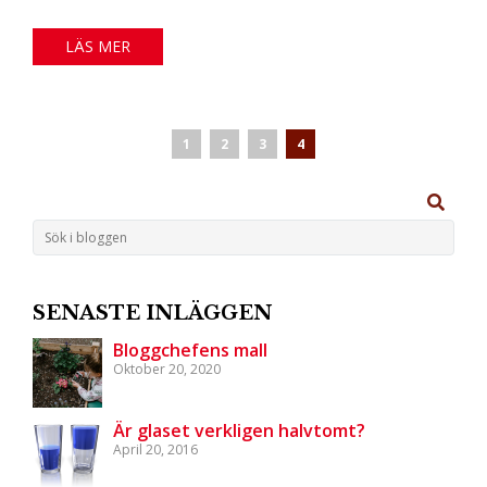
LÄS MER
1
2
3
4
SENASTE INLÄGGEN
Bloggchefens mall
Oktober 20, 2020
Är glaset verkligen halvtomt?
April 20, 2016