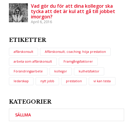
Vad gör du för att dina kollegor ska
tycka att det är kul att gå till jobbet
imorgon?
April 6, 2016
ETIKETTER
affärskonsult
Affärskonsult; coaching; höja prestation
arbeta som affärskonsult
Framgångsfaktorer
Förändringsarbete
kollegor
kulhetsfaktor
ledarskap
nytt jobb
prestation
vi kan testa
KATEGORIER
SÄLLMA