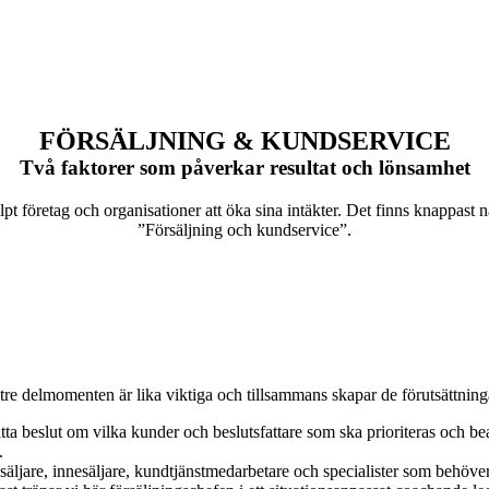
FÖRSÄLJNING & KUNDSERVICE
Två faktorer som påverkar resultat och lönsamhet
älpt företag och organisationer att öka sina intäkter. Det finns knappa
”Försäljning och kundservice”.
a tre delmomenten är lika viktiga och tillsammans skapar de förutsättnin
lätta beslut om vilka kunder och beslutsfattare som ska prioriteras och b
.
äljare, innesäljare, kundtjänstmedarbetare och specialister som behöver