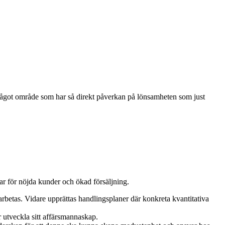
st något område som har så direkt påverkan på lönsamheten som just
gar för nöjda kunder och ökad försäljning.
earbetas. Vidare upprättas handlingsplaner där konkreta kvantitativa
 utveckla sitt affärsmannaskap.