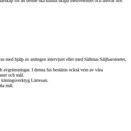
 ledarskap för att denne ska kunna skapa medvetenhet och ansvar hos
as med hjälp av antingen intervjuer eller med Sällmas Säljbarometer,
h avgränsningar. I denna fas bestäms också vem av våra
laner och mål.
h träningsverktyg Lärresan.
tta mål.