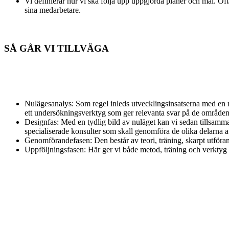
Vi definierar hur vi ska följa upp uppgjorda planer och mål. Of
sina medarbetare.
SÅ GÅR VI TILLVÄGA
Nulägesanalys: Som regel inleds utvecklingsinsatserna med en n
ett undersökningsverktyg som ger relevanta svar på de områden 
Designfas: Med en tydlig bild av nuläget kan vi sedan tillsam
specialiserade konsulter som skall genomföra de olika delarna a
Genomförandefasen: Den består av teori, träning, skarpt utföran
Uppföljningsfasen: Här ger vi både metod, träning och verktyg t