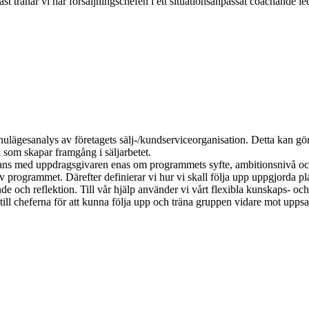
tast tränar vi här försäljningschefen i ett situationsanpassat coachande
ulägesanalys av företagets sälj-/kundserviceorganisation. Detta kan gör
som skapar framgång i säljarbetet.
mans med uppdragsgivaren enas om programmets syfte, ambitionsnivå oc
v programmet. Därefter definierar vi hur vi skall följa upp uppgjorda p
de och reflektion. Till vår hjälp använder vi vårt flexibla kunskaps- oc
ill cheferna för att kunna följa upp och träna gruppen vidare mot uppsa