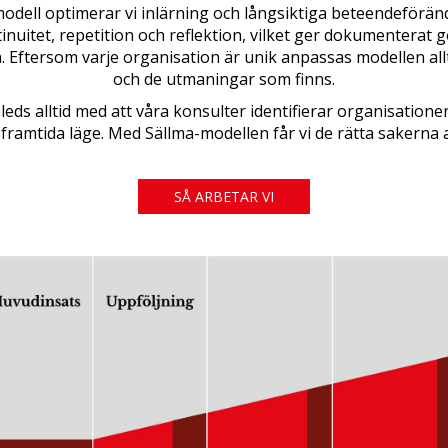
odell optimerar vi inlärning och långsiktiga beteendeförän
nuitet, repetition och reflektion, vilket ger dokumenterat g
 Eftersom varje organisation är unik anpassas modellen allt
och de utmaningar som finns.
leds alltid med att våra konsulter identifierar organisatione
framtida läge. Med Sällma-modellen får vi de rätta sakerna 
SÅ ARBETAR VI