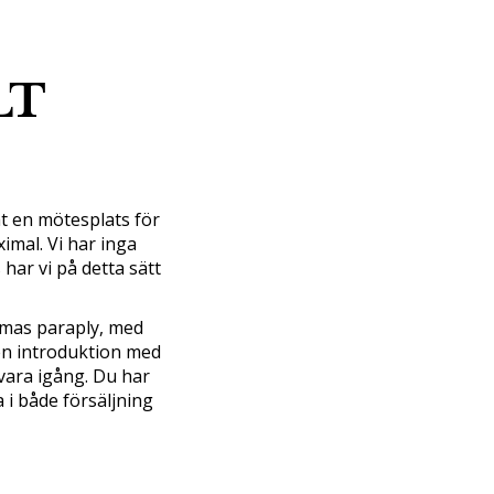
LT
pat en mötesplats för
imal. Vi har inga
har vi på detta sätt
llmas paraply, med
 en introduktion med
 vara igång. Du har
 i både försäljning