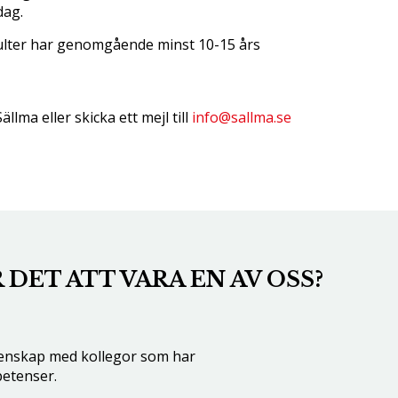
dag.
ulter har genomgående minst 10-15 års
llma eller skicka ett mejl till
info@sallma.se
 DET ATT VARA EN AV OSS?
enskap med kollegor som har
petenser.