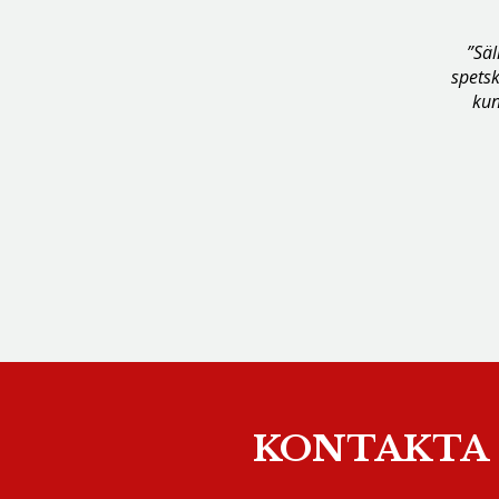
”Sä
spetsk
kun
KONTAKTA 