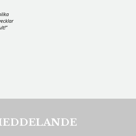
lika
vecklar
lt!”
 MEDDELANDE