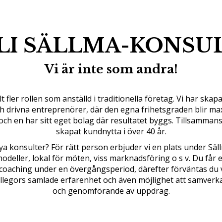
LI SÄLLMA-KONSU
Vi är inte som andra!
lt fler rollen som anställd i traditionella företag. Vi har ska
 drivna entreprenörer, där den egna frihetsgraden blir max
 och en har sitt eget bolag där resultatet byggs. Tillsammans 
skapat kundnytta i över 40 år.
ya konsulter? För rätt person erbjuder vi en plats under Sä
odeller, lokal för möten, viss marknadsföring o s v. Du får
ll coaching under en övergångsperiod, därefter förväntas du
 kollegors samlade erfarenhet och även möjlighet att samverka
och genomförande av uppdrag.