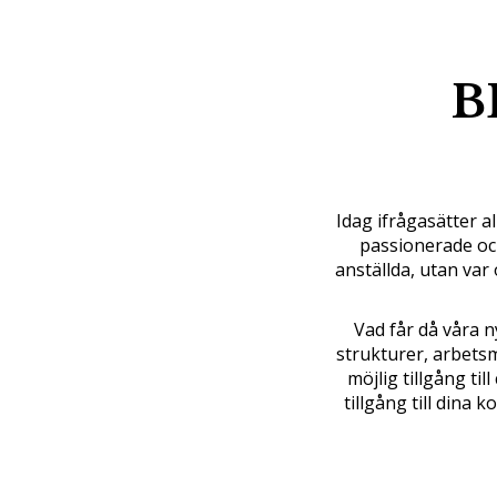
B
Idag ifrågasätter al
passionerade och
anställda, utan var
Vad får då våra n
strukturer, arbetsm
möjlig tillgång ti
tillgång till dina