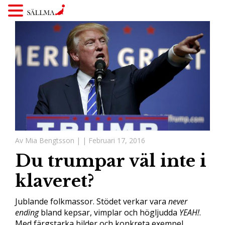
Av Mia Bengtsson |
| Februari 17, 2016
Du trumpar väl inte i
klaveret?
Jublande folkmassor. Stödet verkar vara
never
ending
bland kepsar, vimplar och högljudda
YEAH!
.
Med färgstarka bilder och konkreta exempel