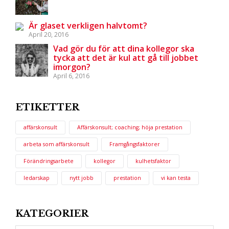
Är glaset verkligen halvtomt?
April 20, 2016
Vad gör du för att dina kollegor ska
tycka att det är kul att gå till jobbet
imorgon?
April 6, 2016
ETIKETTER
affärskonsult
Affärskonsult; coaching; höja prestation
arbeta som affärskonsult
Framgångsfaktorer
Förändringsarbete
kollegor
kulhetsfaktor
ledarskap
nytt jobb
prestation
vi kan testa
KATEGORIER