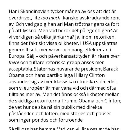
Här i Skandinavien tycker många av oss att det är
överdrivet, lite
too much
, kanske avskräckande rent
av. Och vad gapig han är! Man tröttnar ganska fort
på att lyssna. Men vad beror det på egentligen? Är
vi verkligen så olika jänkarna? Ja, inom retoriken
finns det faktiskt vissa olikheter. I USA uppskattas
generellt sett mer wow
–
och bang-effekter än i
Europa. Sälj – och påverkansattityden är råare
over
there
och tuffare retoriska grepp anses mer
acceptabla. Staternas nuvarande president Barack
Obama och hans partikollega Hillary Clinton
använder sig av mer klassiska retoriska stilmedel,
som vi européer är mer vana vid och därmed ofta
tilltalas mer av. Men det finns också likheter mellan
de skickliga retorikerna Trump, Obama och Clinton;
de vet hur de ska nå sin publik med direkta
påståenden och löften, med stories och pauser
som inger pondus och förtroende.
Så till oss här hemma. Vad kan vi lära oss av de här